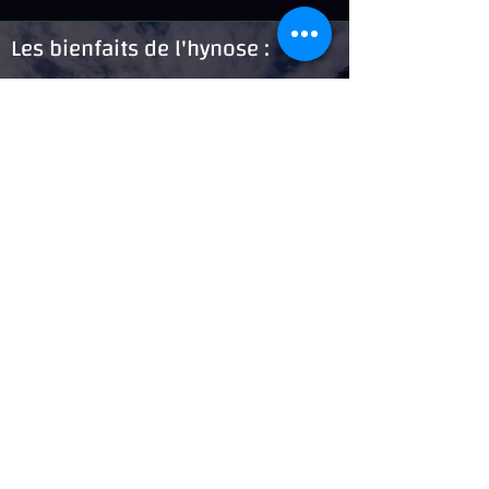
Les bienfaits de l'hynose :
Les avantages de l'hypnothérapie ?
l'atténuation des douleurs, le traitement des
phobies, de la peur, des crises de paniques, la
gestion des émotions, les addictions, le
soulagement des états dépressifs, anxieux ou
d'angoisse, l'atténuation des troubles du
sommeil, diminution de certaines maladies
de la peau (eczéma, psoriasis…).
En somme, encrer en profondeur les
changements durables, que tu souhaites
manifester dans ta vie. Atteindre tes
objectifs, tes souhaits et tes aspirations.
Prendre rendez-vous