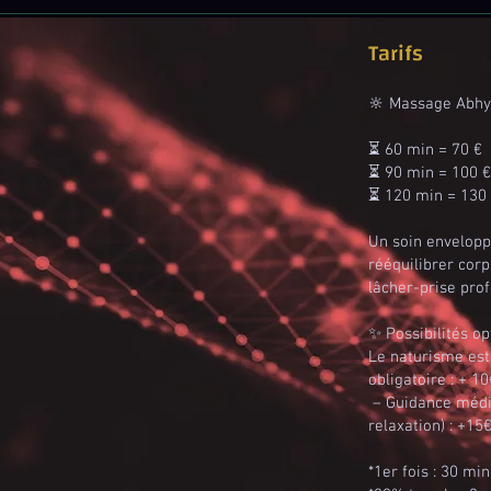
Tarifs
🔆 Massage Abh
⏳ 60 min = 70 €
⏳ 90 min = 100 €
⏳ 120 min = 130
Un soin envelopp
rééquilibrer corp
lâcher-prise prof
✨ Possibilités op
Le naturisme est 
obligatoire : + 10
– Guidance médit
relaxation) : +15
*1er fois : 30 mi