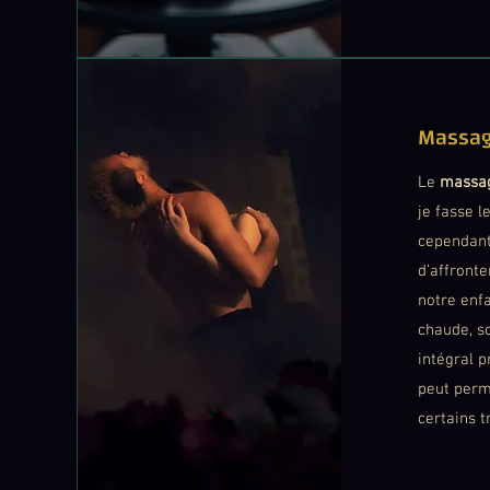
Massag
Le
massag
je fasse l
cependant
d’affronte
notre enfa
chaude, s
intégral 
peut perm
certains 