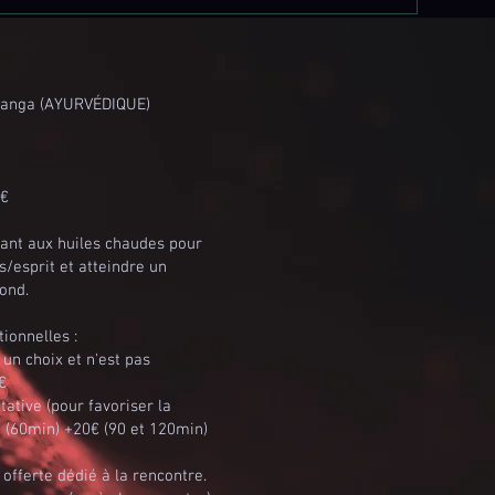
yanga (AYURVÉDIQUE)
 €
ant aux huiles chaudes pour
s/esprit et atteindre un
ond.
tionnelles :
un choix et n'est pas
€
ative (pour favoriser la
€ (60min) +20€ (90 et 120min)
n offerte dédié à la rencontre.