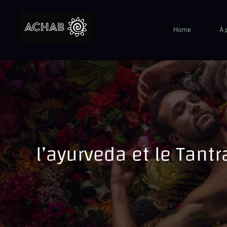
Home
À 
l’ayurveda et le Tantr