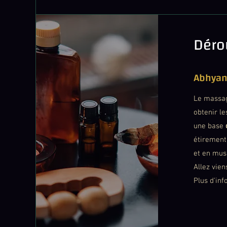
Déro
Abhyan
Le mass
obtenir le
une base
étirement,
et en mus
Allez vien
Plus d'inf