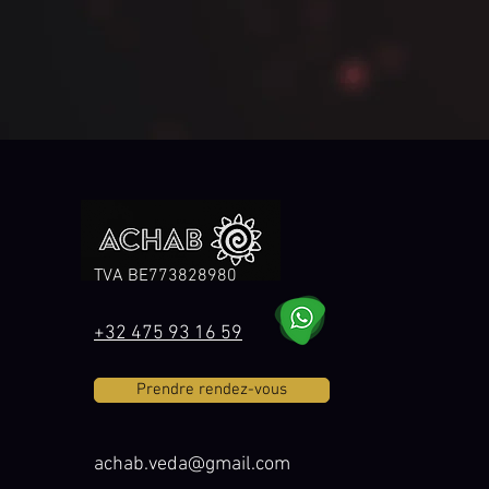
TVA BE773828980
+32 475 93 16 59
Prendre rendez-vous
achab.veda@gmail.com