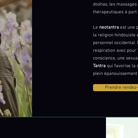
doshas, les massages 
thérapeutiques à part 
Le
neotantra
est une p
la religion hindouiste
personnel occidental. I
respiration avec pour "
conscience, une sexual
Tantra
qui favorise la c
plein épanouissement d
Prendre rendez