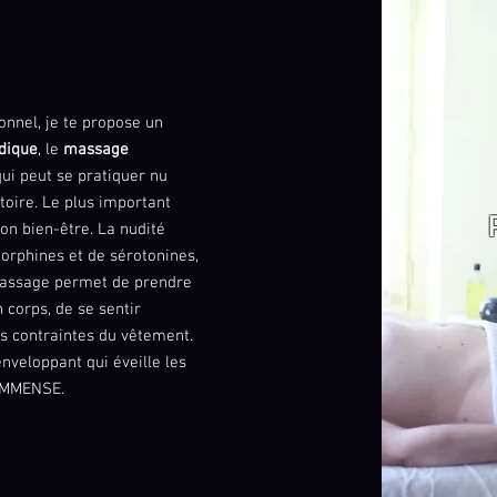
onnel, je te propose un
dique
, le
massage
qui peut se pratiquer nu
toire. Le plus important
ton bien-être. La nudité
orphines et de sérotonines,
 massage permet de prendre
 corps, de se sentir
es contraintes du vêtement.
nveloppant qui éveille les
 IMMENSE.